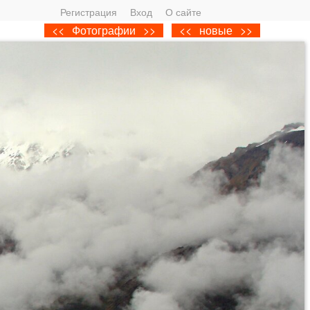
Регистрация
Вход
О сайте
<<
Фотографии
>>
<<
новые
>>