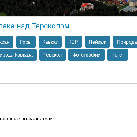
лака над Терсколом.
ксан
Горы
Кавказ
КБР
Пейзаж
Природа
ирода Кавказа
Терскол
Фотографии
Чегет
рованные пользователи.