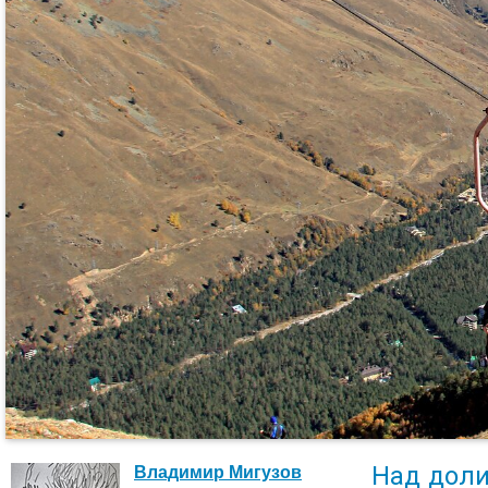
Над доли
Владимир Мигузов