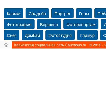
Кавказ
Свадьба
Портрет
Горы
Пей
Фотография
Вершина
Фоторепортаж
Снег
Домбай
Фотостудия
Гламур
С
Кавказская социальная сеть Caucasus.ru © 2012 - 
Путешествие
Перевал
Свадьба фото
Прогулка по Нью-йорку
Фограф в Нью-Йорк
Фотограф Ольга Блинова
Водопад
Злата
Панорама
Зима