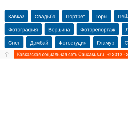
Кавказ
Свадьба
Портрет
Горы
Пей
Фотография
Вершина
Фоторепортаж
Снег
Домбай
Фотостудия
Гламур
С
Кавказская социальная сеть Caucasus.ru © 2012 - 
Путешествие
Перевал
Свадьба фото
Прогулка по Нью-йорку
Фограф в Нью-Йорк
Фотограф Ольга Блинова
Водопад
Злата
Ахуба
Зима