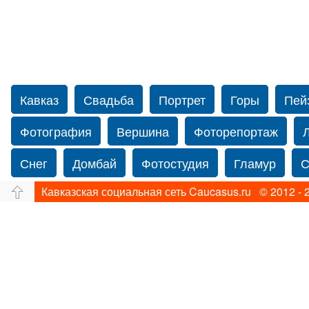
Кавказ
Свадьба
Портрет
Горы
Пей
Фотография
Вершина
Фоторепортаж
Снег
Домбай
Фотостудия
Гламур
С
Кавказская социальная сеть Caucasus.ru © 2012 - 
Путешествие
Перевал
Свадьба фото
Прогулка по Нью-йорку
Фограф в Нью-Йорк
Фотограф Ольга Блинова
Водопад
Злата
Ахуба
Зима