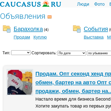
Люди
Фото
Объявления
Барахолка
События
(4)
(
Продам
Куплю
Выставка
М
Тип:
Сортировать:
Продам. Опт секонд хенд п
обмен, бартер на авто Опт 
продажи, обмен, бартер на..
Настало время для бизнеса Second
Хотите закупать товар из первых ру