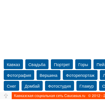
Кавказ
Свадьба
Портрет
Горы
Пей
Фотография
Вершина
Фоторепортаж
Снег
Домбай
Фотостудия
Гламур
С
Кавказская социальная сеть Caucasus.ru © 2012 - 
Путешествие
Перевал
Ущелье
Свадьб