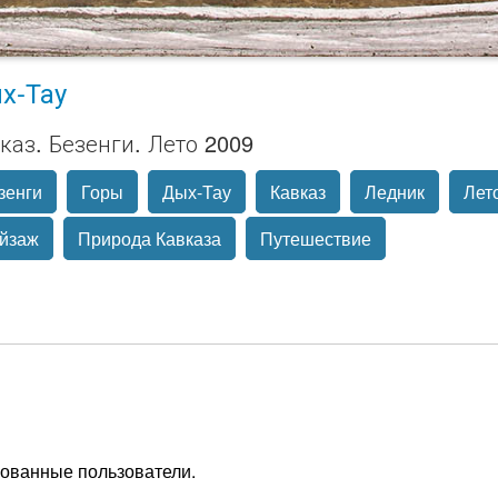
х-Тау
каз. Безенги. Лето 2009
зенги
Горы
Дых-Тау
Кавказ
Ледник
Лет
йзаж
Природа Кавказа
Путешествие
рованные пользователи.