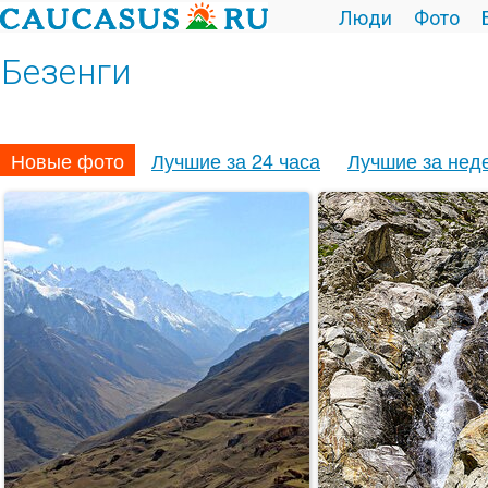
Люди
Фото
Безенги
Новые фото
Лучшие за 24 часа
Лучшие за нед