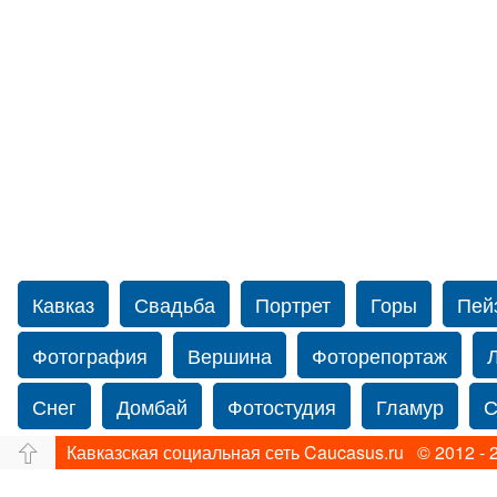
Кавказ
Свадьба
Портрет
Горы
Пей
Фотография
Вершина
Фоторепортаж
Снег
Домбай
Фотостудия
Гламур
С
Кавказская социальная сеть Caucasus.ru © 2012 - 
Путешествие
Перевал
Ущелье
Свадьб