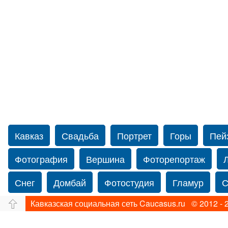
Кавказ
Свадьба
Портрет
Горы
Пей
Фотография
Вершина
Фоторепортаж
Снег
Домбай
Фотостудия
Гламур
С
Кавказская социальная сеть Caucasus.ru © 2012 - 
Путешествие
Перевал
Ущелье
Свадьб