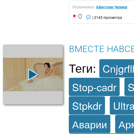
Опубликовал:
Айнутдин Чериев
0
| 2143 просмотра
ВМЕСТЕ НАВС
Теги:
Cnjgrfl
Stop-cadr
S
Stpkdr
Ultr
Аварии
Ар