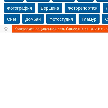
Фотография
Вершина
Фоторепортаж
Снег
Домбай
Фотостудия
Гламур
С
Кавказская социальная сеть Caucasus.ru © 2012 - 
Путешествие
Перевал
Ущелье
Свадьб
Прогулка по Нью-йорку
Фограф в Нью-Йорк
Фотограф Ольга Блинова
Водопад
Злата
Панорама
Зима