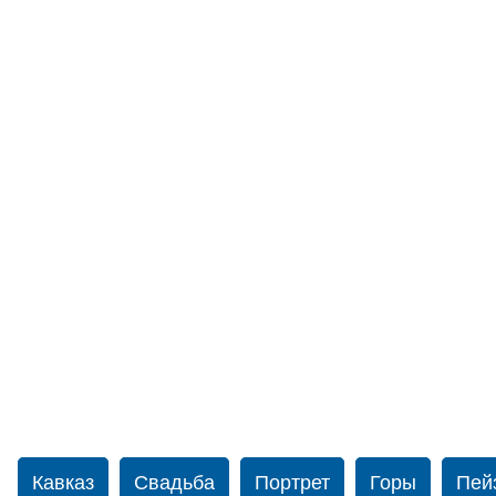
Кавказ
Свадьба
Портрет
Горы
Пей