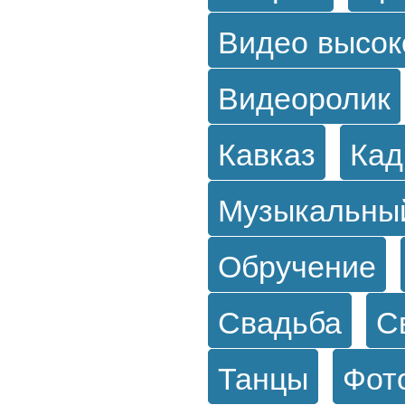
Видео высок
Видеоролик
Кавказ
Кад
Музыкальны
Обручение
Свадьба
С
Танцы
Фот