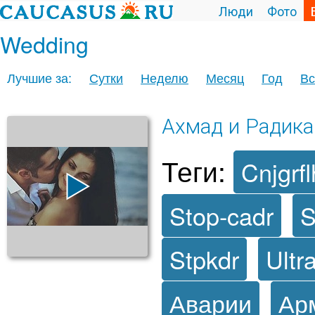
Люди
Фото
Wedding
Лучшие за:
Сутки
Неделю
Месяц
Год
Вс
Ахмад и Радика
Теги:
Cnjgrfl
Stop-cadr
S
Stpkdr
Ultr
Аварии
Ар