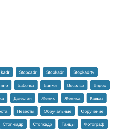
-kadr
Stopcadr
Stopkadr
Stopkadrtv
мяне
Бабочка
Банкет
Веселье
Видео
ка
Дагестан
Жених
Жениха
Кавказ
еста
Невесты
Обручальные
Обручение
Стоп-кадр
Стопкадр
Танцы
Фотограф