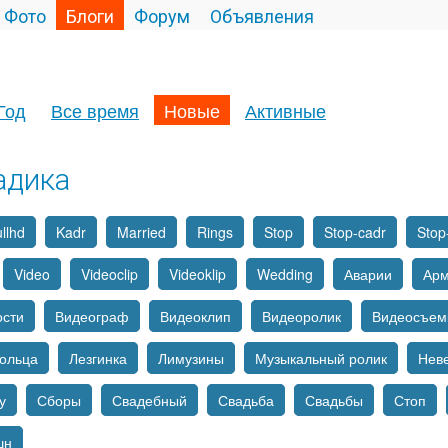
Фото
Блоги
Форум
Объявления
Год
Все время
Новые
Активные
адика
llhd
Kadr
Married
Rings
Stop
Stop-cadr
Stop
Video
Videoclip
Videoklip
Wedding
Аварии
Ар
ости
Видеограф
Видеоклип
Видеоролик
Видеосъем
ольца
Лезгинка
Лимузины
Музыкальный ролик
Нев
у
Сборы
Свадебный
Свадьба
Свадьбы
Стоп
шн