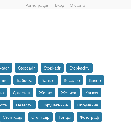
Регистрация
Вход
О сайте
-kadr
Stopcadr
Stopkadr
Stopkadrtv
мяне
Бабочка
Банкет
Веселье
Видео
ка
Дагестан
Жених
Жениха
Кавказ
еста
Невесты
Обручальные
Обручение
Стоп-кадр
Стопкадр
Танцы
Фотограф