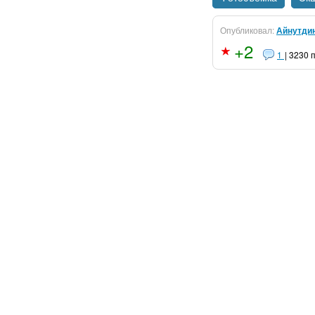
Опубликовал:
Айнутди
+2
1
| 3230