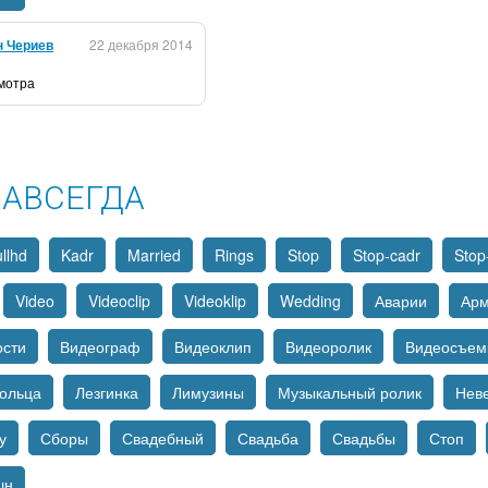
н Чериев
22 декабря 2014
смотра
НАВСЕГДА
llhd
Kadr
Married
Rings
Stop
Stop-cadr
Stop
Video
Videoclip
Videoklip
Wedding
Аварии
Ар
ости
Видеограф
Видеоклип
Видеоролик
Видеосъем
ольца
Лезгинка
Лимузины
Музыкальный ролик
Нев
у
Сборы
Свадебный
Свадьба
Свадьбы
Стоп
шн