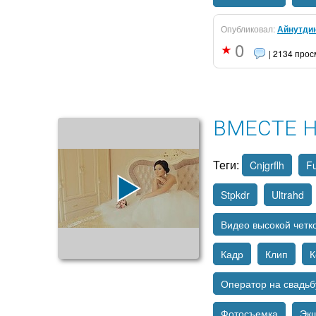
Опубликовал:
Айнутди
0
| 2134 про
ВМЕСТЕ 
Теги:
Cnjgrflh
Fu
Stpkdr
Ultrahd
Видео высокой четк
Кадр
Клип
К
Оператор на свадьб
Фотосъемка
Эк