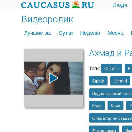
Люди
Видеоролик
Лучшие за:
Сутки
Неделю
Месяц
Ахмад и Р
Теги:
Cnjgrflh
Fu
Stpkdr
Ultrahd
Видео высокой четк
Кадр
Клип
К
Оператор на свадьб
Фотосъемка
Эк