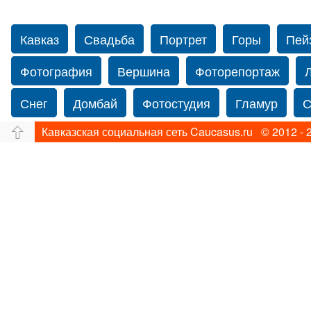
Кавказ
Свадьба
Портрет
Горы
Пей
Фотография
Вершина
Фоторепортаж
Снег
Домбай
Фотостудия
Гламур
С
Кавказская социальная сеть Caucasus.ru © 2012 - 
Путешествие
Перевал
Свадьба фото
Прогулка по Нью-йорку
Фограф в Нью-Йорк
Фотограф Ольга Блинова
Водопад
Злата
Панорама
Зима