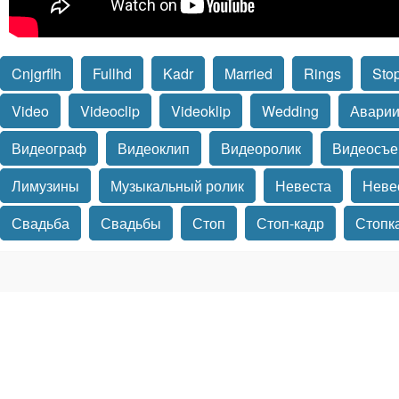
Cnjgrflh
Fullhd
Kadr
Married
Rings
Sto
Video
Videoclip
Videoklip
Wedding
Авари
Видеограф
Видеоклип
Видеоролик
Видеосъе
Лимузины
Музыкальный ролик
Невеста
Неве
Свадьба
Свадьбы
Стоп
Стоп-кадр
Стопк