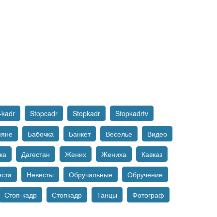
-kadr
Stopcadr
Stopkadr
Stopkadrtv
мяне
Бабочка
Банкет
Веселье
Видео
ка
Дагестан
Жених
Жениха
Кавказ
еста
Невесты
Обручальные
Обручение
Стоп-кадр
Стопкадр
Танцы
Фотограф