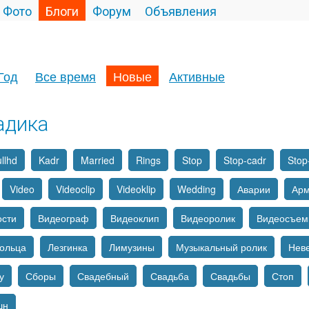
Фото
Блоги
Форум
Объявления
Год
Все время
Новые
Активные
адика
llhd
Kadr
Married
Rings
Stop
Stop-cadr
Stop
Video
Videoclip
Videoklip
Wedding
Аварии
Ар
ости
Видеограф
Видеоклип
Видеоролик
Видеосъем
ольца
Лезгинка
Лимузины
Музыкальный ролик
Нев
у
Сборы
Свадебный
Свадьба
Свадьбы
Стоп
шн