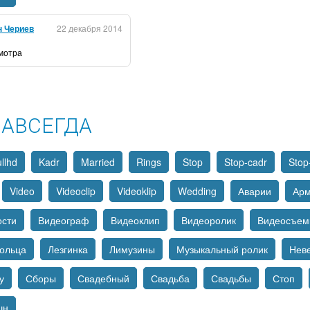
н Чериев
22 декабря 2014
смотра
НАВСЕГДА
llhd
Kadr
Married
Rings
Stop
Stop-cadr
Stop
Video
Videoclip
Videoklip
Wedding
Аварии
Ар
ости
Видеограф
Видеоклип
Видеоролик
Видеосъем
ольца
Лезгинка
Лимузины
Музыкальный ролик
Нев
у
Сборы
Свадебный
Свадьба
Свадьбы
Стоп
шн