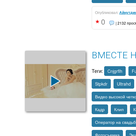
Опубликовал:
Айнутди
0
| 2132 про
ВМЕСТЕ 
Теги:
Cnjgrflh
Fu
Stpkdr
Ultrahd
Видео высокой четк
Кадр
Клип
К
Оператор на свадьб
Фотосъемка
Эк