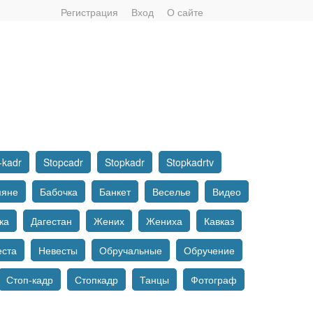
Регистрация
Вход
О сайте
-kadr
Stopcadr
Stopkadr
Stopkadrtv
мяне
Бабочка
Банкет
Веселье
Видео
ка
Дагестан
Жених
Жениха
Кавказ
еста
Невесты
Обручальные
Обручение
Стоп-кадр
Стопкадр
Танцы
Фотограф