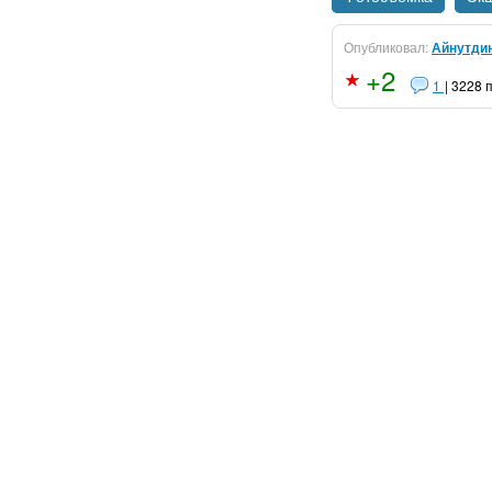
Опубликовал:
Айнутди
+2
1
| 3228