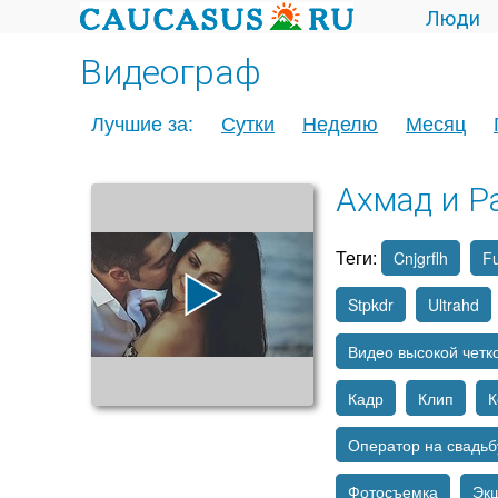
Люди
Видеограф
Лучшие за:
Сутки
Неделю
Месяц
Ахмад и Р
Теги:
Cnjgrflh
Fu
Stpkdr
Ultrahd
Видео высокой четк
Кадр
Клип
К
Оператор на свадьб
Фотосъемка
Эк