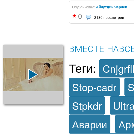
Опубликовал:
Айнутдин Чериев
0
| 2130 просмотров
ВМЕСТЕ НАВС
Теги:
Cnjgrfl
Stop-cadr
S
Stpkdr
Ultr
Аварии
Ар