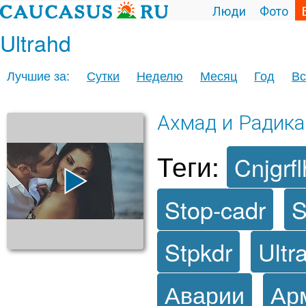
Люди
Фото
Ultrahd
Лучшие за:
Сутки
Неделю
Месяц
Год
Вс
Ахмад и Радика
Теги:
Cnjgrfl
Stop-cadr
S
Stpkdr
Ultr
Аварии
Ар