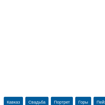
Кавказ
Свадьба
Портрет
Горы
Пей