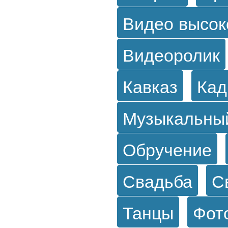
Видео высок
Видеоролик
Кавказ
Кад
Музыкальны
Обручение
Свадьба
С
Танцы
Фот