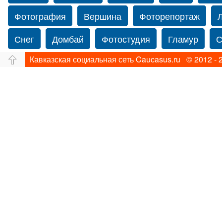
Фотография
Вершина
Фоторепортаж
Снег
Домбай
Фотостудия
Гламур
С
Кавказская социальная сеть Caucasus.ru © 2012 - 
Путешествие
Перевал
Ущелье
Свадьб
Нью-йорку
Фограф в Нью-Йорк
Свадебный
Фотограф Ольга Блинова
Водопад
Злата
Панорама
Зима