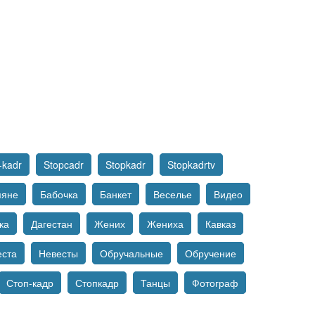
-kadr
Stopcadr
Stopkadr
Stopkadrtv
мяне
Бабочка
Банкет
Веселье
Видео
ка
Дагестан
Жених
Жениха
Кавказ
еста
Невесты
Обручальные
Обручение
Стоп-кадр
Стопкадр
Танцы
Фотограф