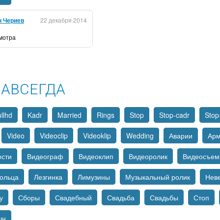
н Чериев
22 декабря 2014
смотра
НАВСЕГДА
llhd
Kadr
Married
Rings
Stop
Stop-cadr
Stop
Video
Videoclip
Videoklip
Wedding
Аварии
Ар
ости
Видеограф
Видеоклип
Видеоролик
Видеосъем
ольца
Лезгинка
Лимузины
Музыкальный ролик
Нев
у
Сборы
Свадебный
Свадьба
Свадьбы
Стоп
шн