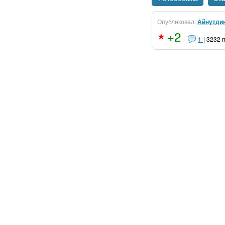
Опубликовал:
Айнутди
+2
1
| 3232