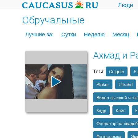
Люди
Обручальные
Лучшие за:
Сутки
Неделю
Месяц
Ахмад и Р
Теги:
Cnjgrflh
Fu
Stpkdr
Ultrahd
Видео высокой четк
Кадр
Клип
К
Оператор на свадьб
Фотосъемка
Эк