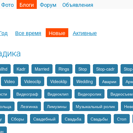
Фото
Блоги
Форум
Объявления
Год
Все время
Новые
Активные
адика
llhd
Kadr
Married
Rings
Stop
Stop-cadr
Stop
Video
Videoclip
Videoklip
Wedding
Аварии
Ар
ости
Видеограф
Видеоклип
Видеоролик
Видеосъем
ольца
Лезгинка
Лимузины
Музыкальный ролик
Нев
у
Сборы
Свадебный
Свадьба
Свадьбы
Стоп
шн