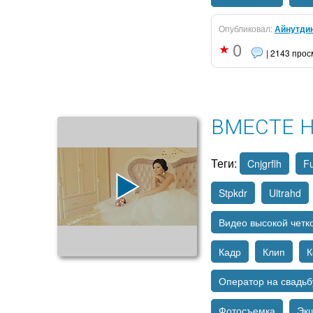
Опубликовал:
Айнутди
0
| 2143 про
ВМЕСТЕ 
Теги:
Cnjgrflh
Fu
Stpkdr
Ultrahd
Видео высокой четк
Кадр
Клип
К
Оператор на свадьб
Фотосъемка
Эк