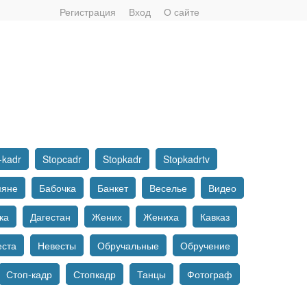
Регистрация
Вход
О сайте
-kadr
Stopcadr
Stopkadr
Stopkadrtv
мяне
Бабочка
Банкет
Веселье
Видео
ка
Дагестан
Жених
Жениха
Кавказ
еста
Невесты
Обручальные
Обручение
Стоп-кадр
Стопкадр
Танцы
Фотограф