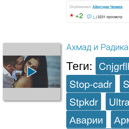
Опубликовал:
Айнутдин Чериев
+2
1
| 3231 просмотр
Ахмад и Радика
Теги:
Cnjgrfl
Stop-cadr
S
Stpkdr
Ultr
Аварии
Ар