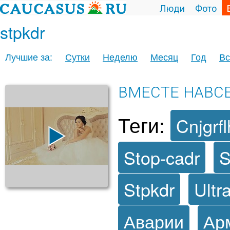
Люди
Фото
stpkdr
Лучшие за:
Сутки
Неделю
Месяц
Год
Вс
ВМЕСТЕ НАВС
Теги:
Cnjgrfl
Stop-cadr
S
Stpkdr
Ultr
Аварии
Ар