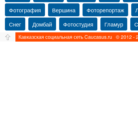
Фотография
Вершина
Фоторепортаж
Снег
Домбай
Фотостудия
Гламур
С
Кавказская социальная сеть Caucasus.ru © 2012 - 
Путешествие
Перевал
Свадьба фото
Прогулка по Нью-йорку
Фограф в Нью-Йорк
Фотограф Ольга Блинова
Водопад
Злата
Ахуба
Зима