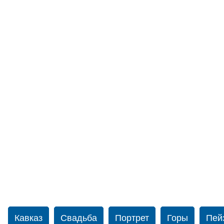
Кавказ
Свадьба
Портрет
Горы
Пей