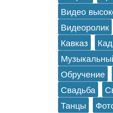
Видео высок
Видеоролик
Кавказ
Кад
Музыкальны
Обручение
Свадьба
С
Танцы
Фот