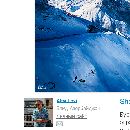
Sh
Alex Levi
Баку, Азербайджан
Бур
Личный сайт
огр
при