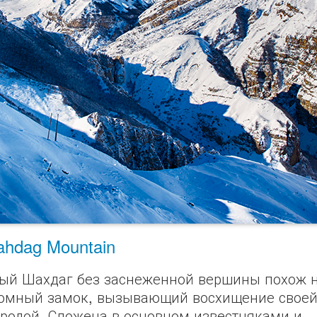
ahdag Mountain
ый Шахдаг без заснеженной вершины похож 
омный замок, вызывающий восхищение свое
родой. Сложена в основном известняками и