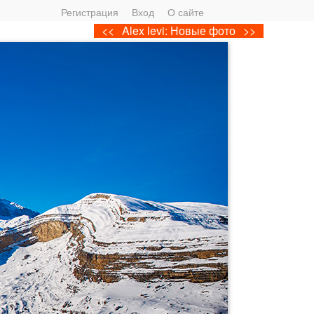
Регистрация
Вход
О сайте
<<
Alex levi: Новые фото
>>