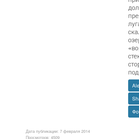
дол
пре
луг
ска
озе
«во
сте
сто
под
Ale
Sh
Фо
Дата публикации: 7 февраля 2014
Просмотров: 4509