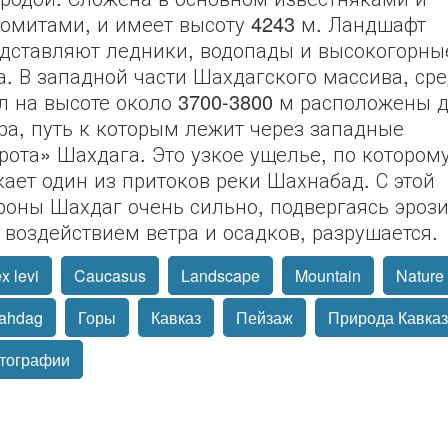
омитами, и имеет высоту 4243 м. Ландшафт
дставляют ледники, водопады и высокогорны
а. В западной части Шахдагского массива, ср
л на высоте около 3700-3800 м расположены 
ра, путь к которым лежит через западные
рота» Шахдага. Это узкое ущелье, по котором
кает один из притоков реки Шахнабад. С этой
роны Шахдаг очень сильно, подвергаясь эроз
 воздействием ветра и осадков, разрушается.
x levi
Caucasus
Landscape
Mountain
Nature
ahdag
Горы
Кавказ
Пейзаж
Природа Кавка
тографии