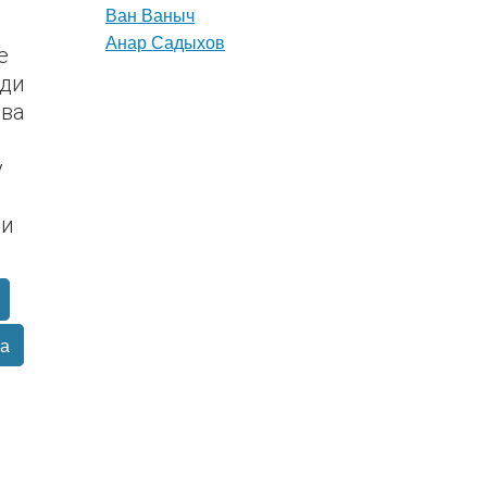
Ван Ваныч
Анар Садыхов
е
еди
два
у
ии
за