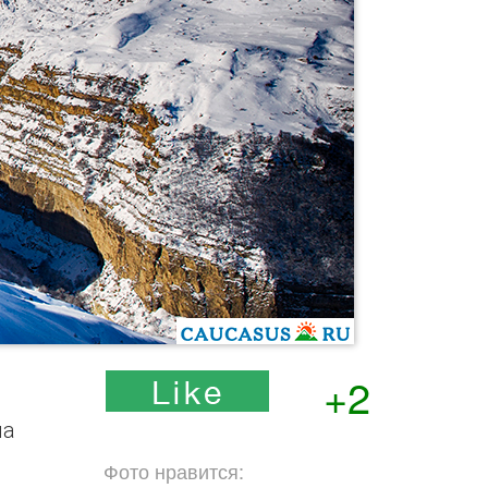
+2
на
й
Фото нравится: