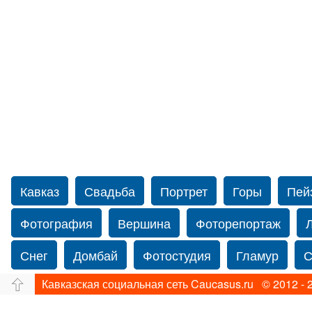
Кавказ
Свадьба
Портрет
Горы
Пей
Фотография
Вершина
Фоторепортаж
Снег
Домбай
Фотостудия
Гламур
С
Кавказская социальная сеть Caucasus.ru © 2012 - 
Путешествие
Перевал
Свадьба фото