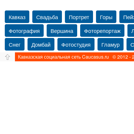
Кавказ
Свадьба
Портрет
Горы
Пей
Фотография
Вершина
Фоторепортаж
Снег
Домбай
Фотостудия
Гламур
С
Кавказская социальная сеть Caucasus.ru © 2012 - 
Путешествие
Перевал
Свадьба фото
Нью-йорку
Фограф в Нью-Йорк
Свадебный
Фотограф Ольга Блинова
Водопад
Злата
Ахуба
Зима