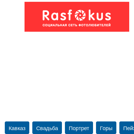
Кавказ
Свадьба
Портрет
Горы
Пей