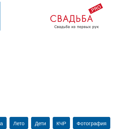
а
Лето
Дети
КЧР
Фотография