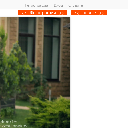
Регистрация
Вход
О сайте
<<
Фотографии
>>
<<
новые
>>