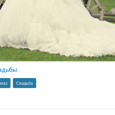
адьбы
вказ
Свадьба