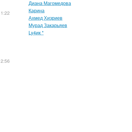
Диана Магомедова
Карина
11:22
Ахмед Хизриев
Мурад Закарьяев
Ly4ик *
12:56