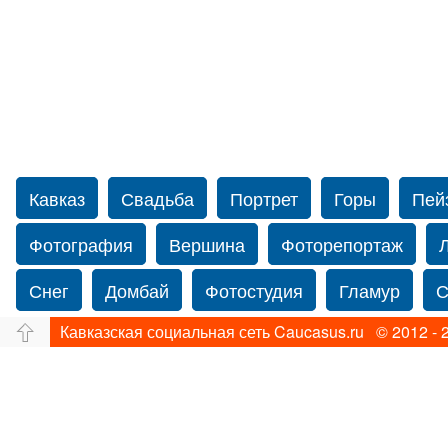
Кавказ
Свадьба
Портрет
Горы
Пей
Фотография
Вершина
Фоторепортаж
Снег
Домбай
Фотостудия
Гламур
С
Кавказская социальная сеть Caucasus.ru © 2012 - 
Путешествие
Перевал
Ущелье
Свадьб
Прогулка по Нью-йорку
Фограф в Нью-Йорк
Фотограф Ольга Блинова
Водопад
Злата