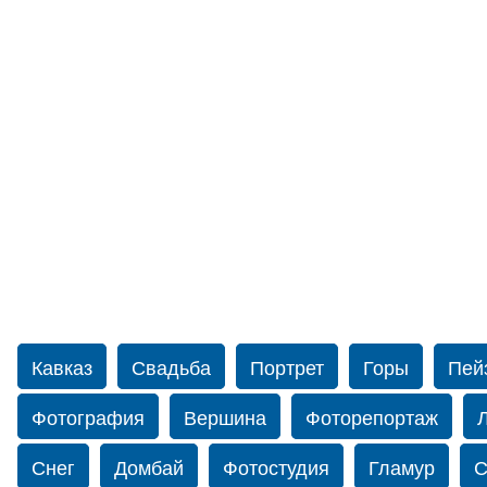
Кавказ
Свадьба
Портрет
Горы
Пей
Фотография
Вершина
Фоторепортаж
Снег
Домбай
Фотостудия
Гламур
С