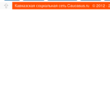
Кавказская социальная сеть Caucasus.ru © 2012 - 
Путешествие
Перевал
Свадьба фото
Прогулка по Нью-йорку
Фограф в Нью-Йорк
Фотограф Ольга Блинова
Водопад
Злата
Ахуба
Зима