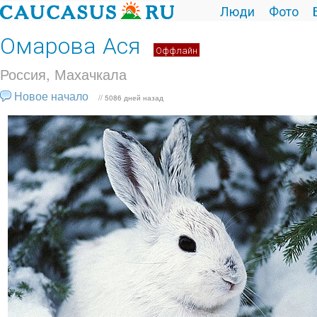
Люди
Фото
Омарова Ася
Оффлайн
Россия, Махачкала
Новое начало
// 5086 дней назад