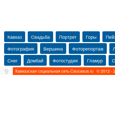
Кавказ
Свадьба
Портрет
Горы
Пей
Фотография
Вершина
Фоторепортаж
Снег
Домбай
Фотостудия
Гламур
С
Кавказская социальная сеть Caucasus.ru © 2012 - 
Путешествие
Перевал
Свадьба фото
Прогулка по Нью-йорку
Фограф в Нью-Йорк
Фотограф Ольга Блинова
Водопад
Злата
Панорама
Зима