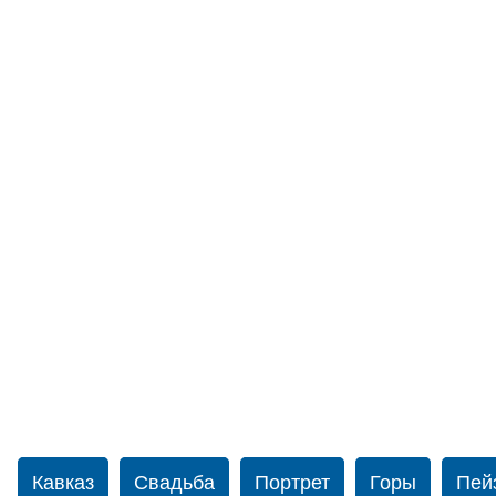
Кавказ
Свадьба
Портрет
Горы
Пей