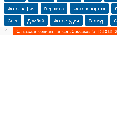
Фотография
Вершина
Фоторепортаж
Снег
Домбай
Фотостудия
Гламур
С
Кавказская социальная сеть Caucasus.ru © 2012 - 
Путешествие
Перевал
Ущелье
Свадьб
Прогулка по Нью-йорку
Фограф в Нью-Йорк
Фотограф Ольга Блинова
Водопад
Злата
Ахуба
Зима