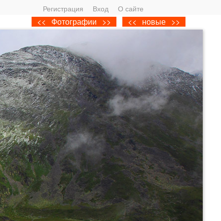
Регистрация
Вход
О сайте
<<
Фотографии
>>
<<
новые
>>