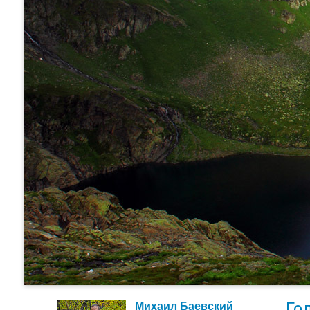
Го
Михаил Баевский