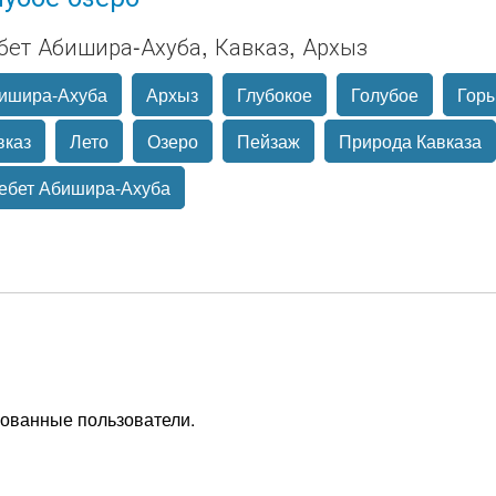
бет Абишира-Ахуба, Кавказ, Архыз
ишира-Ахуба
Архыз
Глубокое
Голубое
Гор
вказ
Лето
Озеро
Пейзаж
Природа Кавказа
ебет Абишира-Ахуба
рованные пользователи.