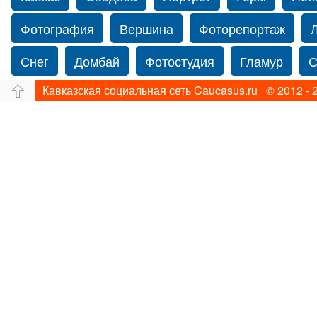
Фотография
Вершина
Фоторепортаж
Снег
Домбай
Фотостудия
Гламур
С
Кавказская социальная сеть Caucasus.ru © 2012 - 
Путешествие
Перевал
Ущелье
Свадьб
Нью-йорку
Caucasus
Фограф в Нью-Йорк
Фотограф Ольга Блинова
Водопад
Злата
Панорама
Зима