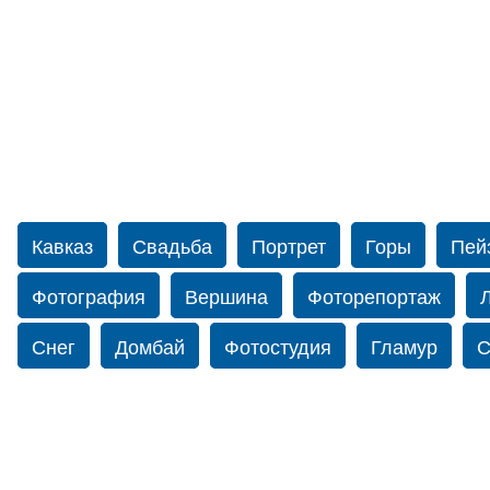
Кавказ
Свадьба
Портрет
Горы
Пей
Фотография
Вершина
Фоторепортаж
Снег
Домбай
Фотостудия
Гламур
С
Путешествие
Перевал
Ущелье
Свадьб
Нью-йорку
Фограф в Нью-Йорк
Свадебный