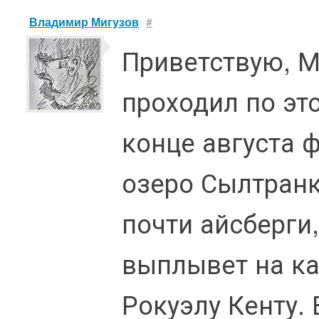
Владимир Мигузов
#
Приветствую, М
проходил по это
конце августа 
озеро Сылтранк
почти айсберги,
выплывет на ка
Рокуэлу Кенту.