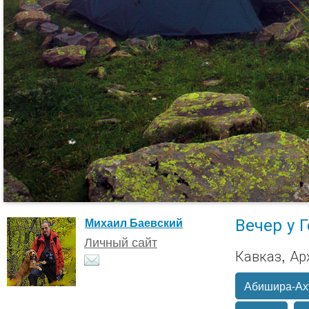
Вечер у 
Михаил Баевский
Личный сайт
Кавказ, Ар
Абишира-Ах