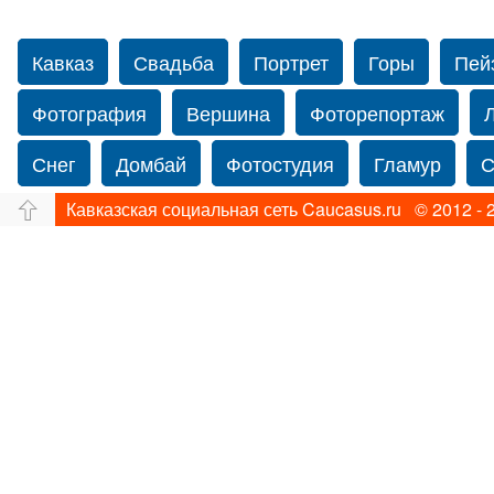
Кавказ
Свадьба
Портрет
Горы
Пей
Фотография
Вершина
Фоторепортаж
Снег
Домбай
Фотостудия
Гламур
С
Кавказская социальная сеть Caucasus.ru © 2012 - 
Путешествие
Перевал
Ущелье
Свадьб
Прогулка по Нью-йорку
Фограф в Нью-Йорк
Фотограф Ольга Блинова
Водопад
Злата
Панорама
Зима