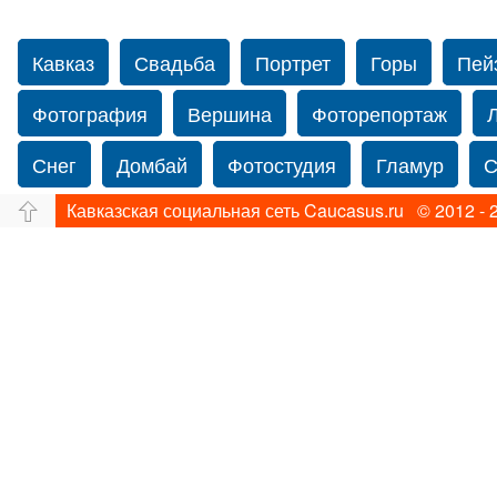
Кавказ
Свадьба
Портрет
Горы
Пей
Фотография
Вершина
Фоторепортаж
Снег
Домбай
Фотостудия
Гламур
С
Кавказская социальная сеть Caucasus.ru © 2012 - 
Путешествие
Перевал
Ущелье
Свадьб
Прогулка по Нью-йорку
Фограф в Нью-Йорк
Фотограф Ольга Блинова
Водопад
Злата
Панорама
Зима