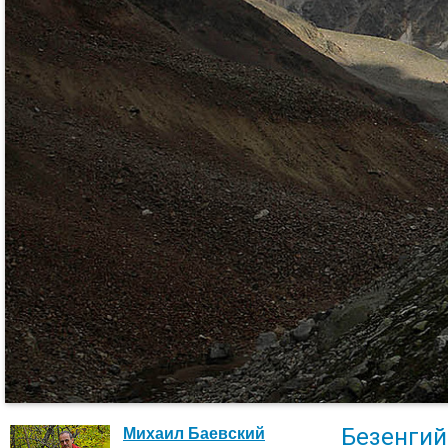
Безенгий
Михаил Баевский