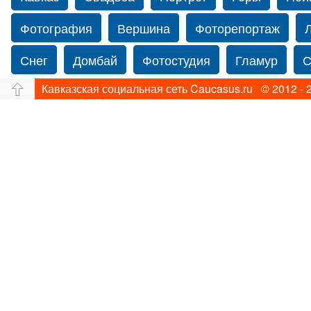
Фотография
Вершина
Фоторепортаж
Снег
Домбай
Фотостудия
Гламур
С
Кавказская социальная сеть Caucasus.ru © 2012 - 
Путешествие
Перевал
Ущелье
Свадьб
Нью-йорку
Фограф в Нью-Йорк
Caucasus
Фотограф Ольга Блинова
Водопад
Злата
Ахуба
Зима