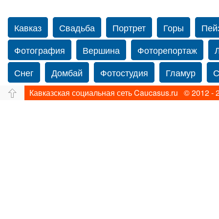
Кавказ
Свадьба
Портрет
Горы
Пей
Фотография
Вершина
Фоторепортаж
Снег
Домбай
Фотостудия
Гламур
С
Кавказская социальная сеть Caucasus.ru © 2012 - 
Путешествие
Перевал
Свадьба фото
Прогулка по Нью-йорку
Фограф в Нью-Йорк
Фотограф Ольга Блинова
Водопад
Злата
Ахуба
Зима