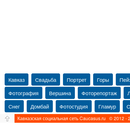
Кавказ
Свадьба
Портрет
Горы
Пей
Фотография
Вершина
Фоторепортаж
Снег
Домбай
Фотостудия
Гламур
С
Кавказская социальная сеть Caucasus.ru © 2012 - 
Путешествие
Перевал
Свадьба фото