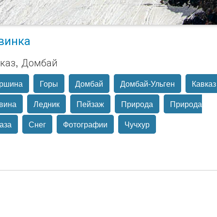
винка
каз, Домбай
ршина
Горы
Домбай
Домбай-Ульген
Кавказ
вина
Ледник
Пейзаж
Природа
Природа
аза
Снег
Фотографии
Чучхур