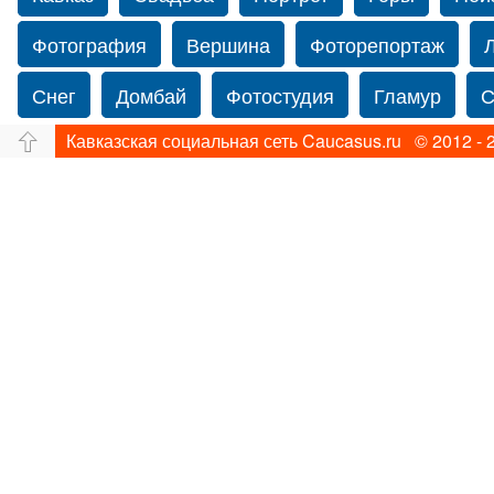
Фотография
Вершина
Фоторепортаж
Снег
Домбай
Фотостудия
Гламур
С
Кавказская социальная сеть Caucasus.ru © 2012 - 
Путешествие
Перевал
Свадьба фото
Прогулка по Нью-йорку
Фограф в Нью-Йорк
Фотограф Ольга Блинова
Водопад
Злата
Ахуба
Зима