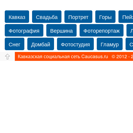
Кавказ
Свадьба
Портрет
Горы
Пей
Фотография
Вершина
Фоторепортаж
Снег
Домбай
Фотостудия
Гламур
С
Кавказская социальная сеть Caucasus.ru © 2012 - 
Путешествие
Перевал
Свадьба фото
Прогулка по Нью-йорку
Фограф в Нью-Йорк
Фотограф Ольга Блинова
Водопад
Злата
Панорама
Зима