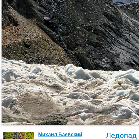
Ледопад
Михаил Баевский