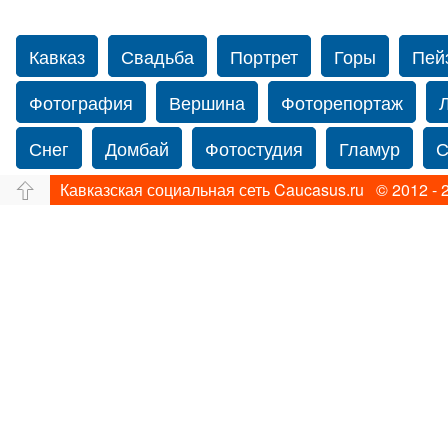
Кавказ
Свадьба
Портрет
Горы
Пей
Фотография
Вершина
Фоторепортаж
Снег
Домбай
Фотостудия
Гламур
С
Кавказская социальная сеть Caucasus.ru © 2012 - 
Путешествие
Перевал
Ущелье
Свадьб
Прогулка по Нью-йорку
Фограф в Нью-Йорк
Фотограф Ольга Блинова
Водопад
Злата
Панорама
Зима