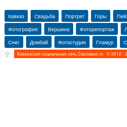
Кавказ
Свадьба
Портрет
Горы
Пей
Фотография
Вершина
Фоторепортаж
Снег
Домбай
Фотостудия
Гламур
С
Кавказская социальная сеть Caucasus.ru © 2012 - 
Путешествие
Перевал
Ущелье
Свадьб
Прогулка по Нью-йорку
Фограф в Нью-Йорк
Фотограф Ольга Блинова
Водопад
Злата
Панорама
Зима