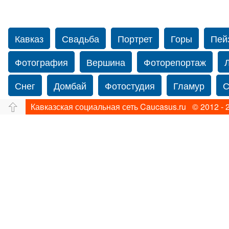
Кавказ
Свадьба
Портрет
Горы
Пей
Фотография
Вершина
Фоторепортаж
Снег
Домбай
Фотостудия
Гламур
С
Кавказская социальная сеть Caucasus.ru © 2012 - 
Путешествие
Перевал
Свадьба фото
Нью-йорку
Фограф в Нью-Йорк
Свадебный
Фотограф Ольга Блинова
Водопад
Злата
Ахуба
Зима