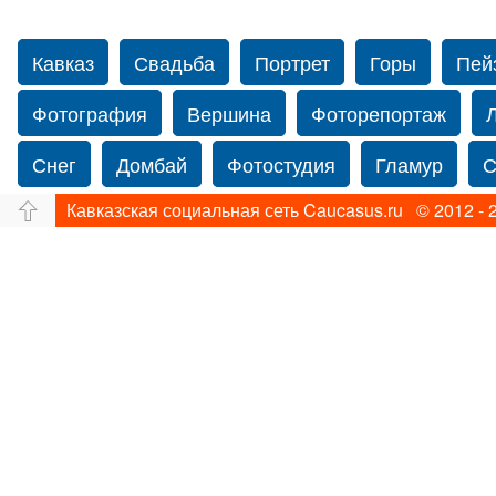
Кавказ
Свадьба
Портрет
Горы
Пей
Фотография
Вершина
Фоторепортаж
Снег
Домбай
Фотостудия
Гламур
С
Кавказская социальная сеть Caucasus.ru © 2012 - 
Путешествие
Перевал
Ущелье
Свадьб
Нью-йорку
Фограф в Нью-Йорк
Свадебный
Фотограф Ольга Блинова
Водопад
Злата
Ахуба
Зима