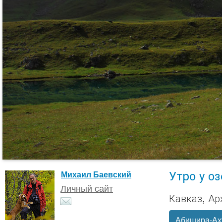
Утро у о
Михаил Баевский
Личный сайт
Кавказ, Ар
Абишира-Ах