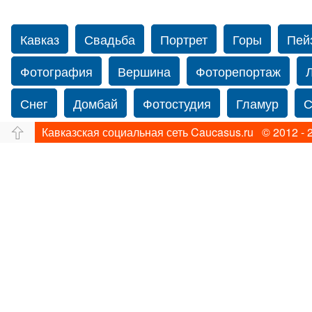
Кавказ
Свадьба
Портрет
Горы
Пей
Фотография
Вершина
Фоторепортаж
Снег
Домбай
Фотостудия
Гламур
С
Кавказская социальная сеть Caucasus.ru © 2012 - 
Путешествие
Перевал
Свадьба фото
Нью-йорку
Фограф в Нью-Йорк
Свадебный
Фотограф Ольга Блинова
Водопад
Злата
Ахуба
Зима