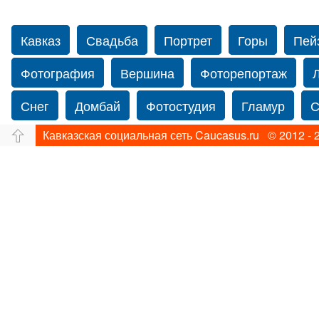
Кавказ
Свадьба
Портрет
Горы
Пей
Фотография
Вершина
Фоторепортаж
Снег
Домбай
Фотостудия
Гламур
С
Кавказская социальная сеть Caucasus.ru © 2012 - 
Путешествие
Перевал
Свадьба фото
фотограф в Нью-Йорке
Caucasus
Прогулка
Фотограф Ольга Блинова
Водопад
Злата
Ахуба
Зима