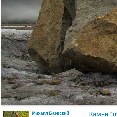
Камни "п
Михаил Баевский