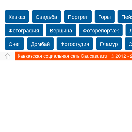
Кавказ
Свадьба
Портрет
Горы
Пей
Фотография
Вершина
Фоторепортаж
Снег
Домбай
Фотостудия
Гламур
С
Кавказская социальная сеть Caucasus.ru © 2012 - 
Путешествие
Перевал
Ущелье
Свадьб
Нью-йорку
Фограф в Нью-Йорк
Свадебный
Фотограф Ольга Блинова
Водопад
Злата
Панорама
Зима