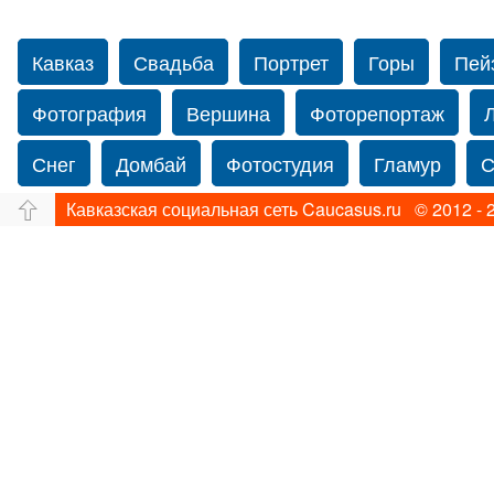
Кавказ
Свадьба
Портрет
Горы
Пей
Фотография
Вершина
Фоторепортаж
Снег
Домбай
Фотостудия
Гламур
С
Кавказская социальная сеть Caucasus.ru © 2012 - 
Путешествие
Перевал
Ущелье
Свадьб
Нью-йорку
Фограф в Нью-Йорк
Свадебный
Фотограф Ольга Блинова
Водопад
Злата
Панорама
Зима