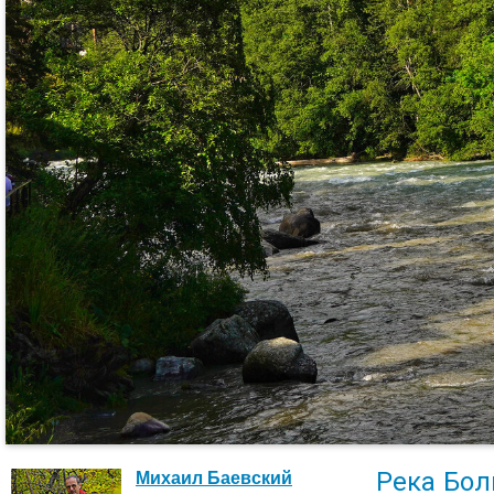
Река Бол
Михаил Баевский