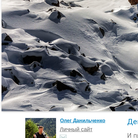
Де
Олег Данильченко
Личный сайт
И п