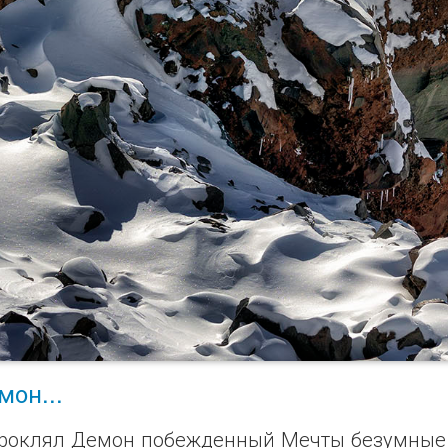
мон...
роклял Демон побежденный Мечты безумные