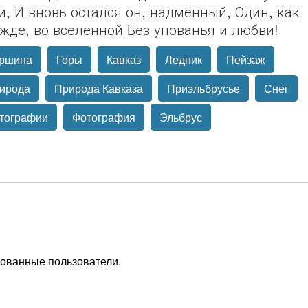
и, И вновь остался он, надменный, Один, как
жде, во вселенной Без упованья и любви!
ршина
Горы
Кавказ
Ледник
Пейзаж
ирода
Природа Кавказа
Приэльбрусье
Снег
тографии
Фотография
Эльбрус
рованные пользователи.