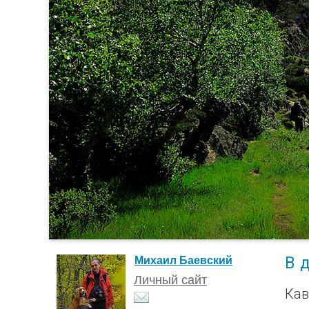
В 
Михаил Баевский
Личный сайт
Кав