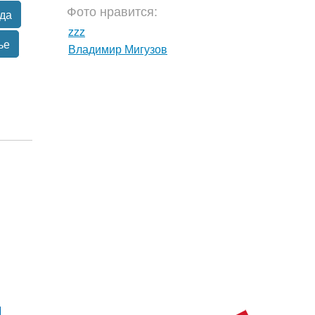
Фото нравится:
да
zzz
ье
Владимир Мигузов