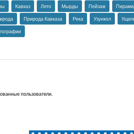
ры
Кавказ
Лето
Мырды
Пейзаж
Пирами
ирода
Природа Кавказа
Река
Узункол
Ущел
тографии
рованные пользователи.