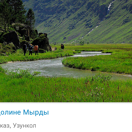
долине Мырды
каз, Узункол