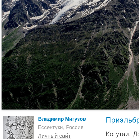
Приэльбр
Владимир Мигузов
Ессентуки, Россия
Когутаи, Д
Личный сайт