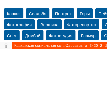
Кавказ
Свадьба
Портрет
Горы
Пей
Фотография
Вершина
Фоторепортаж
Снег
Домбай
Фотостудия
Гламур
С
Кавказская социальная сеть Caucasus.ru © 2012 - 
Путешествие
Перевал
Свадьба фото
Прогулка по Нью-йорку
Фограф в Нью-Йорк
Фотограф Ольга Блинова
Водопад
Злата
Панорама
Зима