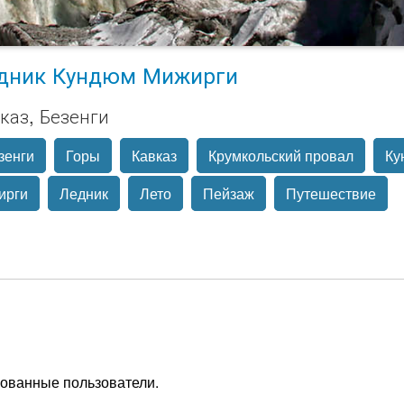
дник Кундюм Мижирги
каз, Безенги
зенги
Горы
Кавказ
Крумкольский провал
Ку
ирги
Ледник
Лето
Пейзаж
Путешествие
рованные пользователи.