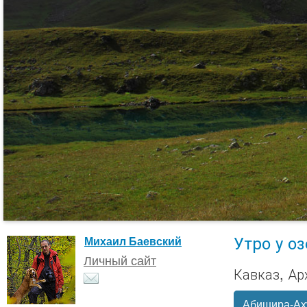
Утро у о
Михаил Баевский
Личный сайт
Кавказ, Ар
Абишира-Ах