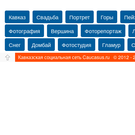
Кавказ
Свадьба
Портрет
Горы
Пей
Фотография
Вершина
Фоторепортаж
Снег
Домбай
Фотостудия
Гламур
С
Кавказская социальная сеть Caucasus.ru © 2012 - 
Путешествие
Перевал
Свадьба фото
Прогулка по Нью-йорку
Фограф в Нью-Йорк
Фотограф Ольга Блинова
Водопад
Злата
Ахуба
Зима