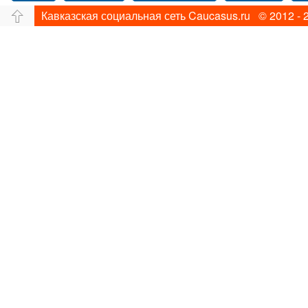
Кавказская социальная сеть Caucasus.ru © 2012 - 
Путешествие
Перевал
Ущелье
Свадьб
Прогулка по Нью-йорку
Фограф в Нью-Йорк
Фотограф Ольга Блинова
Водопад
Злата
Панорама
Зима