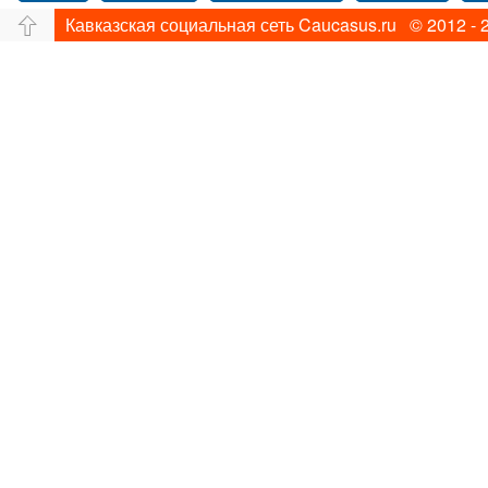
Кавказская социальная сеть Caucasus.ru © 2012 - 
Путешествие
Перевал
Свадьба фото
Прогулка по Нью-йорку
Фограф в Нью-Йорк
Фотограф Ольга Блинова
Водопад
Злата
Панорама
Зима