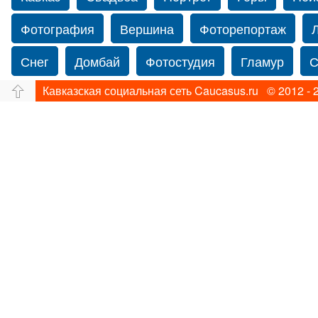
Фотография
Вершина
Фоторепортаж
Снег
Домбай
Фотостудия
Гламур
С
Кавказская социальная сеть Caucasus.ru © 2012 - 
Путешествие
Перевал
Свадьба фото
Прогулка по Нью-йорку
Фограф в Нью-Йорк
Фотограф Ольга Блинова
Водопад
Злата
Панорама
Зима